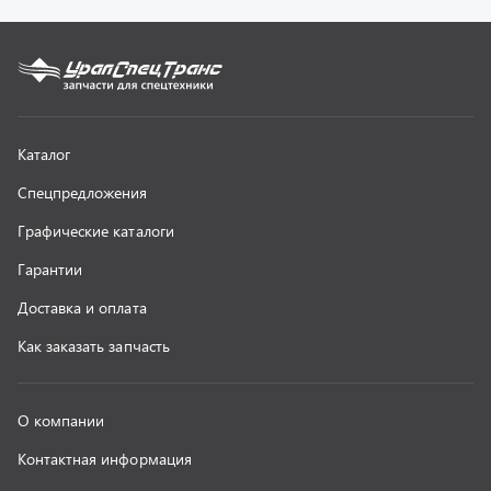
О компании
Контактная информация
Наши реквизиты
Полезная информация
Новости
г. Миасс
+7 (351) 211-16-93
+7 (3513) 53-18-18
+7 (3513) 53-19-19
+7 (992) 512-48-38
г. Миасс, Объездная дорога, д. 2/14
z@uralst.ru