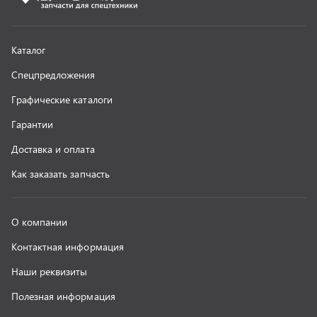
Контактная информация
Наши реквизиты
Полезная информация
Новости
г. Миасс
+7 (351) 211-16-93
+7 (3513) 53-18-18
+7 (3513) 53-19-19
+7 (992) 512-48-38
г. Миасс, Объездная дорога, д. 2/14
z@uralst.ru
ООО «УралСпецТранс»
,
2026