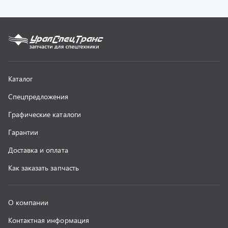
О компании
Контактная информация
Наши реквизиты
Полезная информация
Новости
г. Миасс
+7 (351) 211-16-93
+7 (3513) 53-18-18
+7 (3513) 53-19-19
+7 (992) 512-48-38
г. Миасс, Объездная дорога, д. 2/14
z@uralst.ru