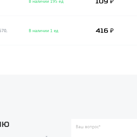
109 ₽
В наличии 195 ед
416 ₽
Р L=570,
В наличии 1 ед
ию
Ваш вопрос
*
Телефон
*