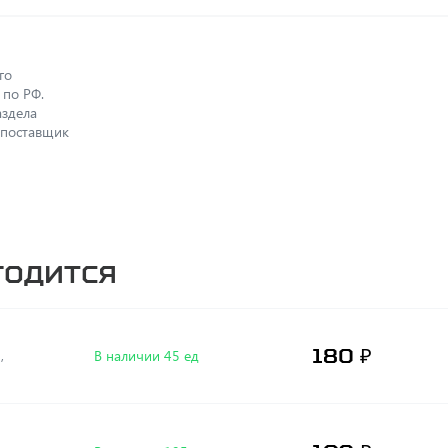
го
 по РФ.
аздела
 поставщик
годится
180 ₽
 ,
В наличии 45 ед