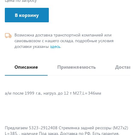
В корзину
Возможна доставка транспортной компанией или
самовывозом с нашего склада, подробные условия
доставки указаны
здесь
.
Описание
Применяемость
Доставк
а/м после 1999 г.в., нагруз. до 12 т М27,L=346мм
Предлагаем 5323-2912408 Стремянка задней рессоры (М27х2)
L=385, , наличие Под заказ. Доставка по РФ. Есть гарантия.
Рекомендуем другие запчасти из раздела
Подвеска автомобиля
Урал
. Надежный поставщик запчастей – УралСпецТранс.