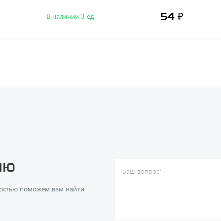
54 ₽
В наличии 3 ед
ию
Ваш вопрос
*
Телефон
*
достью поможем вам найти
Ваше имя
*
Ваша почта
Я согласен(а) с
Политикой ко
даю согласие на обработку м