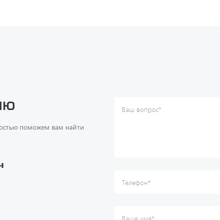
ию
Ваш вопрос
*
Телефон
*
достью поможем вам найти
Ваше имя
*
Ваша почта
Я согласен(а) с
Политикой ко
даю согласие на обработку м
ч
данных.