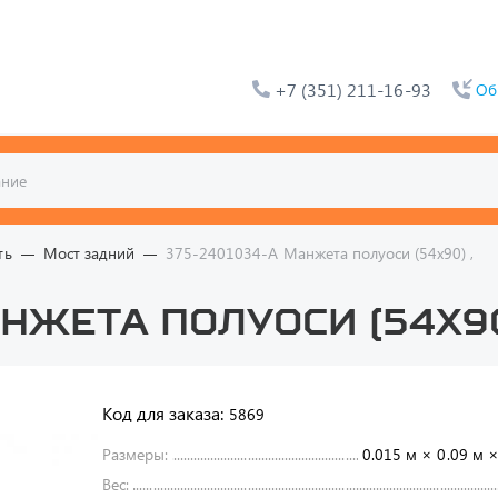
+7 (351) 211-16-93
Об
ть
Мост задний
375-2401034-А Манжета полуоси (54х90) ,
нжета полуоси (54х90
Код для заказа:
5869
Размеры:
0.015 м × 0.09 м ×
Вес: