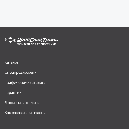
Доставка и оплата
Как заказать запчасть
О компании
Контактная информация
Наши реквизиты
Полезная информация
Новости
г. Миасс
+7 (351) 211-16-93
+7 (3513) 53-18-18
+7 (3513) 53-19-19
+7 (992) 512-48-38