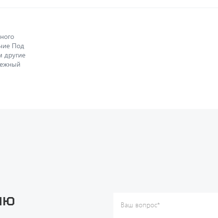
ного
ичие Под
м другие
дежный
ию
Ваш вопрос
*
Телефон
*