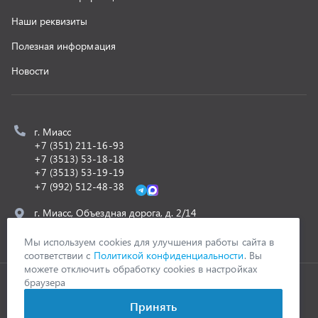
z@uralst.ru
ООО «УралСпецТранс»
,
2026
Политика конфиденциальности
Разработка -
ALGUS
Мы используем cookies для улучшения работы сайта в
соответствии с
Политикой конфиденциальности
. Вы
можете отключить обработку cookies в настройках
браузера
Принять