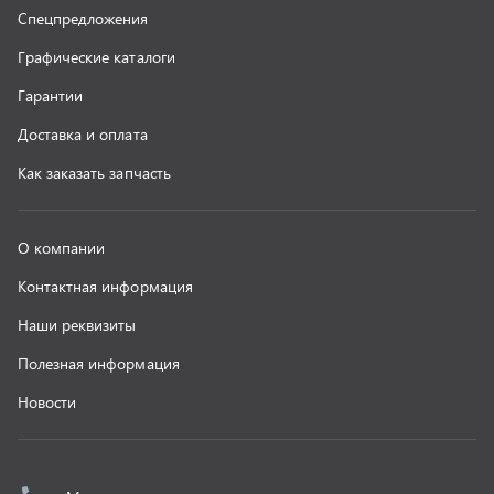
Новости
г. Миасс
+7 (351) 211-16-93
+7 (3513) 53-18-18
+7 (3513) 53-19-19
+7 (992) 512-48-38
г. Миасс, Объездная дорога, д. 2/14
z@uralst.ru
ООО «УралСпецТранс»
,
2026
Политика конфиденциальности
Разработка -
ALGUS