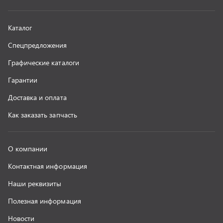
Наши реквизиты
Полезная информация
Новости
г. Миасс
+7 (351) 211-16-93
+7 (3513) 53-18-18
+7 (3513) 53-19-19
+7 (992) 512-48-38
г. Миасс, Объездная дорога, д. 2/14
z@uralst.ru
ООО «УралСпецТранс»
,
2026
Политика конфиденциальности