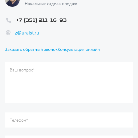
+7 (351) 211-16-93
z@uralst.ru
Заказать обратный звонок
Консультация онлайн
Ваш вопрос
*
Телефон
*
Ваше имя
*
Ваша почта
Я согласен(а) с
Политикой конфиденциальности
и даю
согласие на обработку моих персональных данных.
Отправить