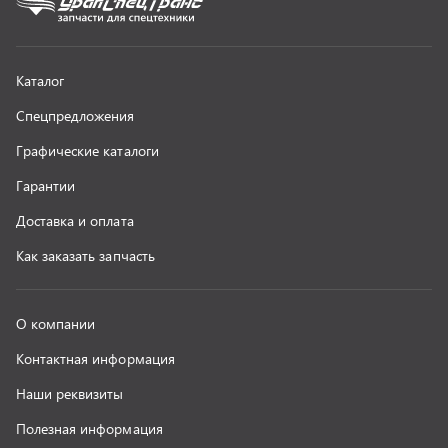
Контактная информация
Наши реквизиты
Полезная информация
Новости
г. Миасс
+7 (351) 211-16-93
+7 (3513) 53-18-18
+7 (3513) 53-19-19
+7 (992) 512-48-38
г. Миасс, Объездная дорога, д. 2/14
z@uralst.ru
ООО «УралСпецТранс»
,
2026