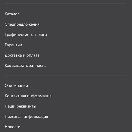
Наши реквизиты
Полезная информация
Новости
г. Миасс
+7 (351) 211-16-93
+7 (3513) 53-18-18
+7 (3513) 53-19-19
+7 (992) 512-48-38
г. Миасс, Объездная дорога, д. 2/14
z@uralst.ru
ООО «УралСпецТранс»
,
2026
Политика конфиденциальности