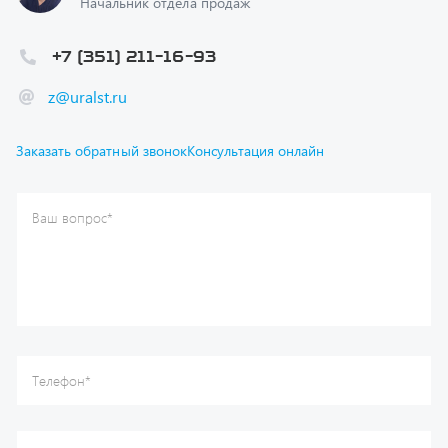
+7 (351) 211-16-93
z@uralst.ru
Заказать обратный звонок
Консультация онлайн
Ваш вопрос
*
Телефон
*
Ваше имя
*
Ваша почта
Я согласен(а) с
Политикой конфиденциальности
и даю
согласие на обработку моих персональных данных.
Отправить