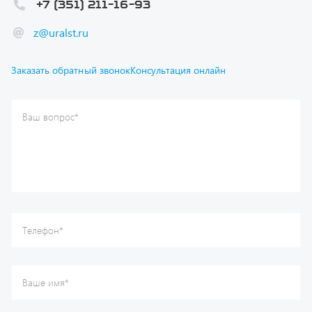
z@uralst.ru
Заказать обратный звонок
Консультация онлайн
Ваш вопрос
*
Телефон
*
Ваше имя
*
Ваша почта
Я согласен(а) с
Политикой конфиденциальности
и даю
согласие на обработку моих персональных данных.
Отправить