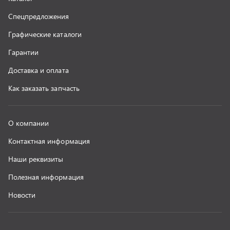
Полезная информация
Новости
г. Миасс
+7 (351) 211-16-93
+7 (3513) 53-18-18
+7 (3513) 53-19-19
+7 (992) 512-48-38
г. Миасс, Объездная дорога, д. 2/14
z@uralst.ru
ООО «УралСпецТранс»
,
2026
Политика конфиденциальности
Разработка -
ALGUS