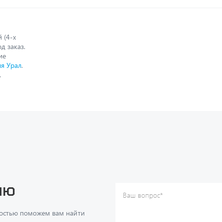
 (4-х
д заказ.
ие
ля Урал
.
.
ию
Ваш вопрос
*
Телефон
*
достью поможем вам найти
Ваше имя
*