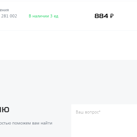
884 ₽
 281 002
В наличии 3 ед
ию
Ваш вопрос
*
Телефон
*
достью поможем вам найти
Ваше имя
*
Ваша почта
Я согласен(а) с
Политикой ко