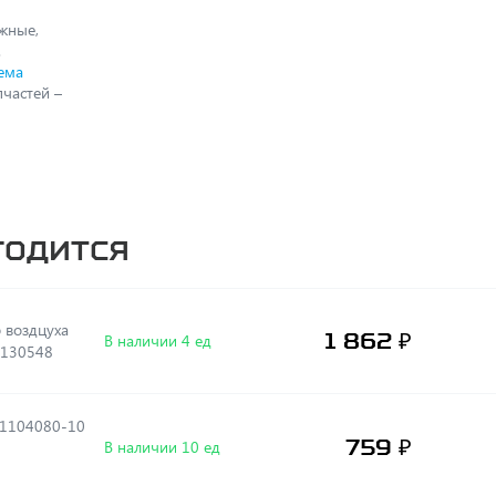
жные,
.
ема
частей –
годится
1 862 ₽
В наличии 4 ед
 002 579) 5340.1130548
-1104080-10
759 ₽
В наличии 10 ед