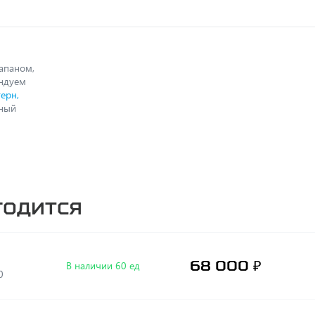
апаном,
ендуем
ерн,
жный
годится
68 000 ₽
В наличии 60 ед
0