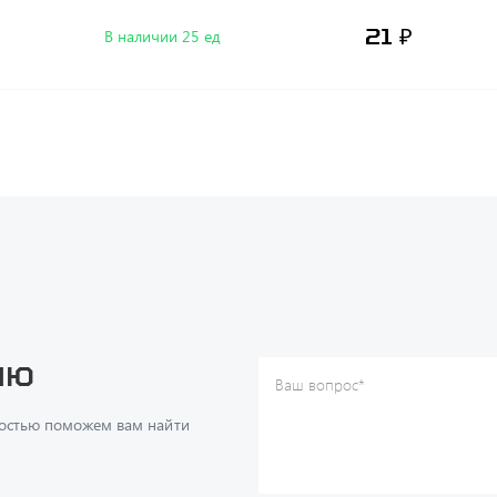
21 ₽
В наличии 25 ед
ию
Ваш вопрос
*
Телефон
*
достью поможем вам найти
Ваше имя
*
Ваша почта
Я согласен(а) с
Политикой ко
даю согласие на обработку м