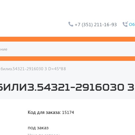
+7 (351) 211-16-93
Об
табилиз.54321-2916030 З D=45*88
илиз.54321-2916030 З
Код для заказа:
15174
под заказ