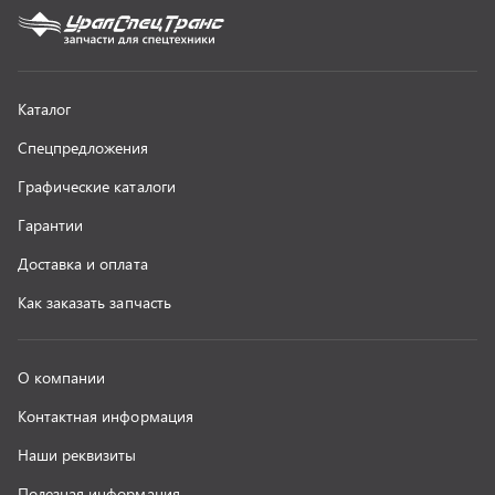
О компании
Контактная информация
Наши реквизиты
Полезная информация
Новости
г. Миасс
+7 (351) 211-16-93
+7 (3513) 53-18-18
+7 (3513) 53-19-19
+7 (992) 512-48-38
г. Миасс, Объездная дорога, д. 2/14
z@uralst.ru
ООО «УралСпецТранс»
,
2026