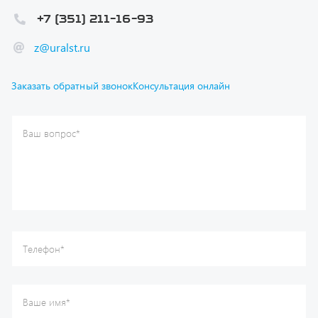
z@uralst.ru
Заказать обратный звонок
Консультация онлайн
Ваш вопрос
*
Телефон
*
Ваше имя
*
Ваша почта
Я согласен(а) с
Политикой конфиденциальности
и даю
согласие на обработку моих персональных данных.
Отправить