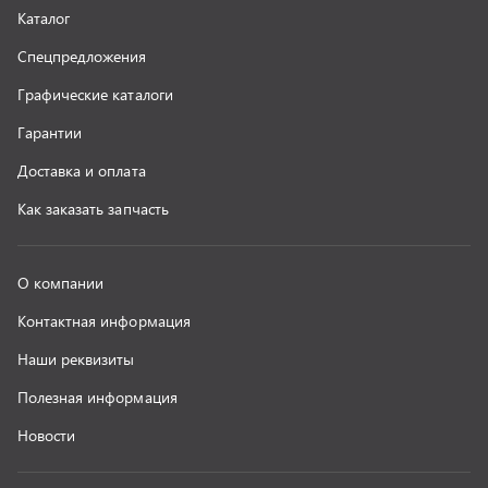
Полезная информация
Новости
г. Миасс
+7 (351) 211-16-93
+7 (3513) 53-18-18
+7 (3513) 53-19-19
+7 (992) 512-48-38
г. Миасс, Объездная дорога, д. 2/14
z@uralst.ru
ООО «УралСпецТранс»
,
2026
Политика конфиденциальности
Разработка -
ALGUS