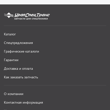
О компании
Контактная информация
Наши реквизиты
Полезная информация
Новости
г. Миасс
+7 (351) 211-16-93
+7 (3513) 53-18-18
+7 (3513) 53-19-19
+7 (992) 512-48-38
г. Миасс, Объездная дорога, д. 2/14
z@uralst.ru