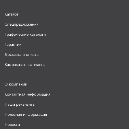
Наши реквизиты
Полезная информация
Новости
г. Миасс
+7 (351) 211-16-93
+7 (3513) 53-18-18
+7 (3513) 53-19-19
+7 (992) 512-48-38
г. Миасс, Объездная дорога, д. 2/14
z@uralst.ru
ООО «УралСпецТранс»
,
2026
Политика конфиденциальности