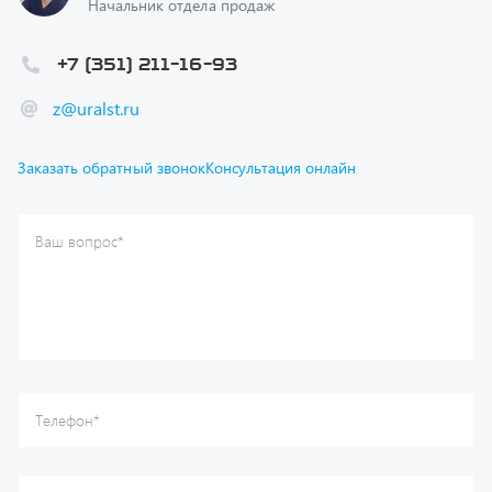
+7 (351) 211-16-93
z@uralst.ru
Заказать обратный звонок
Консультация онлайн
Ваш вопрос
*
Телефон
*
Ваше имя
*
Ваша почта
Я согласен(а) с
Политикой конфиденциальности
и даю
согласие на обработку моих персональных данных.
Отправить