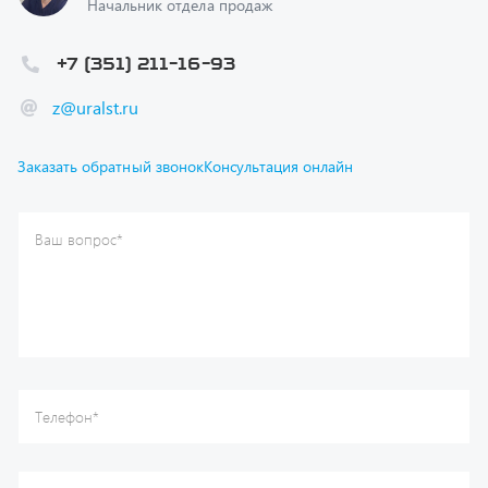
+7 (351) 211-16-93
z@uralst.ru
Заказать обратный звонок
Консультация онлайн
Ваш вопрос
*
Телефон
*
Ваше имя
*
Ваша почта
Я согласен(а) с
Политикой конфиденциальности
и даю
согласие на обработку моих персональных данных.
Отправить