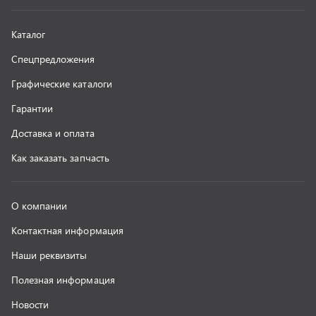
Наши реквизиты
Полезная информация
Новости
г. Миасс
+7 (351) 211-16-93
+7 (3513) 53-18-18
+7 (3513) 53-19-19
+7 (992) 512-48-38
г. Миасс, Объездная дорога, д. 2/14
z@uralst.ru
ООО «УралСпецТранс»
,
2026
Политика конфиденциальности