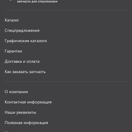
Контактная информация
Наши реквизиты
Полезная информация
Новости
г. Миасс
+7 (351) 211-16-93
+7 (3513) 53-18-18
+7 (3513) 53-19-19
+7 (992) 512-48-38
г. Миасс, Объездная дорога, д. 2/14
z@uralst.ru
ООО «УралСпецТранс»
,
2026
Политика конфиденциальности