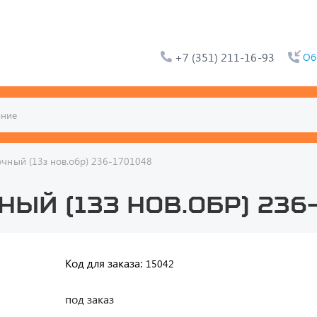
+7 (351) 211-16-93
Об
чный (13з нов.обр) 236-1701048
ый (13з нов.обр) 236
Код для заказа:
15042
под заказ