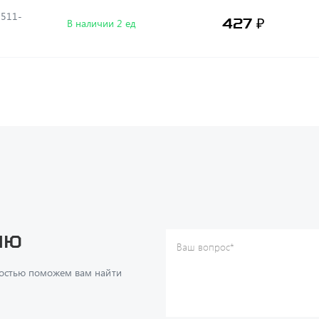
5511-
427 ₽
В наличии 2 ед
ию
Ваш вопрос
*
Телефон
*
достью поможем вам найти
Ваше имя
*
Ваша почта
Я согласен(а) с
Политикой ко
даю согласие на обработку м