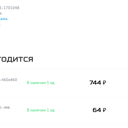
36-1701048
я.
дажа
.
.
годится
о 460х460
744 ₽
В наличии 5 ед
. лев.
64 ₽
В наличии 1 ед