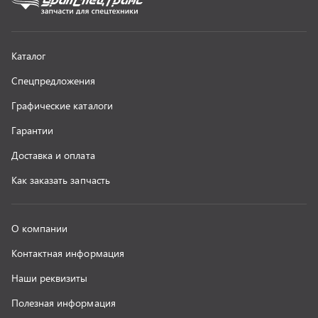
Контактная информация
Наши реквизиты
Полезная информация
Новости
г. Миасс
+7 (351) 211-16-93
+7 (3513) 53-18-18
+7 (3513) 53-19-19
+7 (992) 512-48-38
г. Миасс, Объездная дорога, д. 2/14
z@uralst.ru
ООО «УралСпецТранс»
,
2026