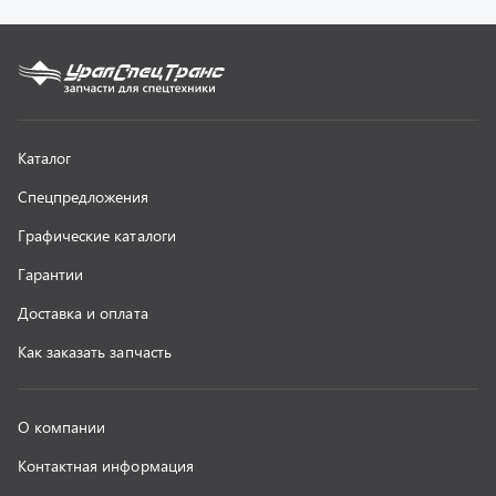
О компании
Контактная информация
Наши реквизиты
Полезная информация
Новости
г. Миасс
+7 (351) 211-16-93
+7 (3513) 53-18-18
+7 (3513) 53-19-19
+7 (992) 512-48-38
г. Миасс, Объездная дорога, д. 2/14
z@uralst.ru