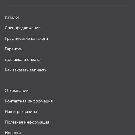
Наши реквизиты
Полезная информация
Новости
г. Миасс
+7 (351) 211-16-93
+7 (3513) 53-18-18
+7 (3513) 53-19-19
+7 (992) 512-48-38
г. Миасс, Объездная дорога, д. 2/14
z@uralst.ru
ООО «УралСпецТранс»
,
2026
Политика конфиденциальности