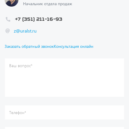
+7 (351) 211-16-93
z@uralst.ru
Заказать обратный звонок
Консультация онлайн
Ваш вопрос
*
Телефон
*
Ваше имя
*
Ваша почта
Я согласен(а) с
Политикой конфиденциальности
и даю
согласие на обработку моих персональных данных.
Отправить