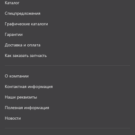
Полезная информация
Новости
г. Миасс
+7 (351) 211-16-93
+7 (3513) 53-18-18
+7 (3513) 53-19-19
+7 (992) 512-48-38
г. Миасс, Объездная дорога, д. 2/14
z@uralst.ru
ООО «УралСпецТранс»
,
2026
Политика конфиденциальности
Разработка -
ALGUS