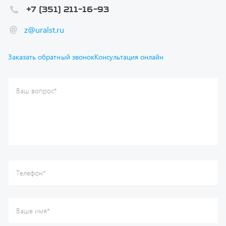
z@uralst.ru
Заказать обратный звонок
Консультация онлайн
Ваш вопрос
*
Телефон
*
Ваше имя
*
Ваша почта
Я согласен(а) с
Политикой конфиденциальности
и даю
согласие на обработку моих персональных данных.
Отправить