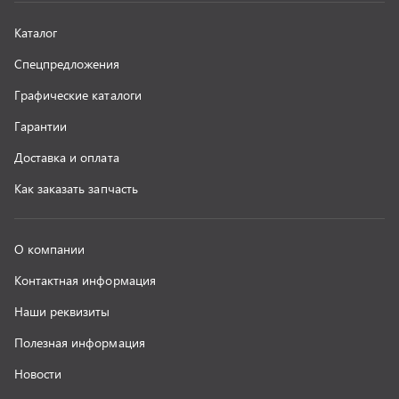
Наши реквизиты
Полезная информация
Новости
г. Миасс
+7 (351) 211-16-93
+7 (3513) 53-18-18
+7 (3513) 53-19-19
+7 (992) 512-48-38
г. Миасс, Объездная дорога, д. 2/14
z@uralst.ru
ООО «УралСпецТранс»
,
2026
Политика конфиденциальности