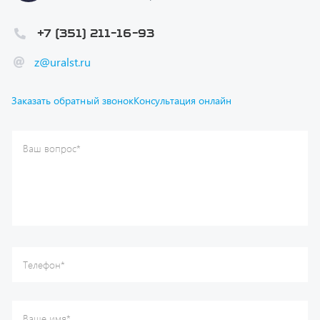
+7 (351) 211-16-93
z@uralst.ru
Заказать обратный звонок
Консультация онлайн
Ваш вопрос
*
Телефон
*
Ваше имя
*
Ваша почта
Я согласен(а) с
Политикой конфиденциальности
и даю
согласие на обработку моих персональных данных.
Отправить