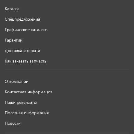
Наши реквизиты
Полезная информация
Новости
г. Миасс
+7 (351) 211-16-93
+7 (3513) 53-18-18
+7 (3513) 53-19-19
+7 (992) 512-48-38
г. Миасс, Объездная дорога, д. 2/14
z@uralst.ru
ООО «УралСпецТранс»
,
2026
Политика конфиденциальности
Разработка -
ALGUS