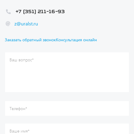
z@uralst.ru
Заказать обратный звонок
Консультация онлайн
Ваш вопрос
*
Телефон
*
Ваше имя
*
Ваша почта
Я согласен(а) с
Политикой конфиденциальности
и даю
согласие на обработку моих персональных данных.
Отправить