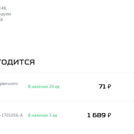
148,
ендуем
ый
годится
ервичного
71 ₽
В наличии 20 ед
1 689 ₽
.зацепл.(38зуб) 236Н-1701056-А
В наличии 3 ед