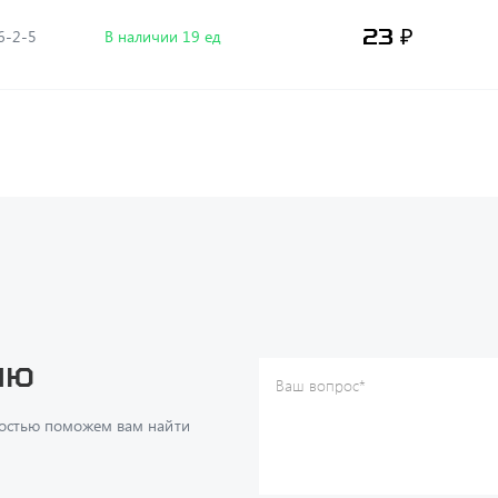
23 ₽
6-2-5
В наличии 19 ед
ию
Ваш вопрос
*
Телефон
*
достью поможем вам найти
Ваше имя
*
Ваша почта
Я согласен(а) с
Политикой ко
даю согласие на обработку м