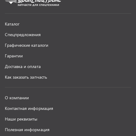
Контактная информация
Наши реквизиты
Полезная информация
Новости
г. Миасс
+7 (351) 211-16-93
+7 (3513) 53-18-18
+7 (3513) 53-19-19
+7 (992) 512-48-38
г. Миасс, Объездная дорога, д. 2/14
z@uralst.ru
ООО «УралСпецТранс»
,
2026