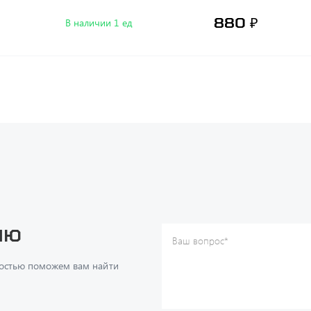
880 ₽
В наличии 1 ед
ию
Ваш вопрос
*
Телефон
*
достью поможем вам найти
Ваше имя
*
Ваша почта
Я согласен(а) с
Политикой ко
даю согласие на обработку м