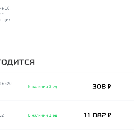
е 18.
ие
авщик
годится
 6520-
308 ₽
В наличии 3 ед
11 082 ₽
Б2
В наличии 1 ед