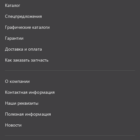
Полезная информация
Новости
г. Миасс
+7 (351) 211-16-93
+7 (3513) 53-18-18
+7 (3513) 53-19-19
+7 (992) 512-48-38
г. Миасс, Объездная дорога, д. 2/14
z@uralst.ru
ООО «УралСпецТранс»
,
2026
Политика конфиденциальности
Разработка -
ALGUS