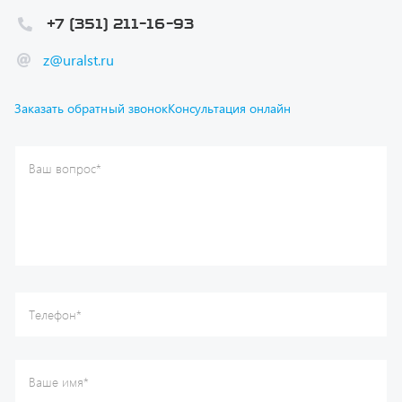
z@uralst.ru
Заказать обратный звонок
Консультация онлайн
Ваш вопрос
*
Телефон
*
Ваше имя
*
Ваша почта
Я согласен(а) с
Политикой конфиденциальности
и даю
согласие на обработку моих персональных данных.
Отправить