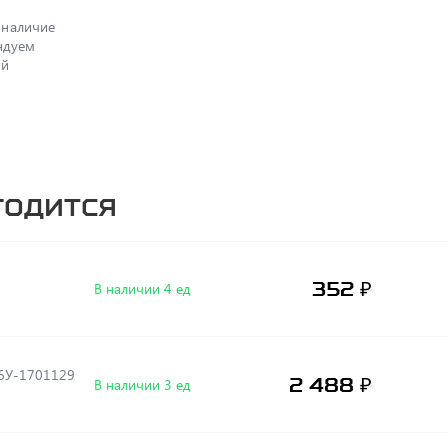
 наличие
ендуем
ый
годится
352 ₽
В наличии 4 ед
36У-1701129
2 488 ₽
В наличии 3 ед