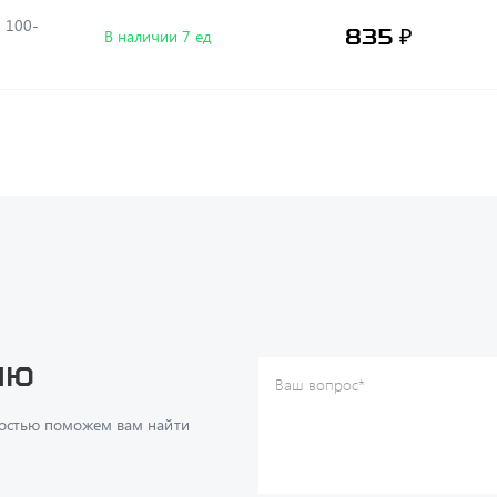
-
835 ₽
В наличии 7 ед
ию
Ваш вопрос
*
Телефон
*
достью поможем вам найти
Ваше имя
*
Ваша почта
Я согласен(а) с
Политикой ко
даю согласие на обработку м