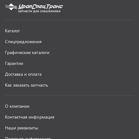
О компании
Контактная информация
Наши реквизиты
Полезная информация
Новости
г. Миасс
+7 (351) 211-16-93
+7 (3513) 53-18-18
+7 (3513) 53-19-19
+7 (992) 512-48-38
г. Миасс, Объездная дорога, д. 2/14
z@uralst.ru
ООО «УралСпецТранс»
,
2026