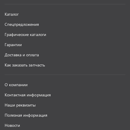
Наши реквизиты
Полезная информация
Новости
г. Миасс
+7 (351) 211-16-93
+7 (3513) 53-18-18
+7 (3513) 53-19-19
+7 (992) 512-48-38
г. Миасс, Объездная дорога, д. 2/14
z@uralst.ru
ООО «УралСпецТранс»
,
2026
Политика конфиденциальности