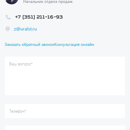
+7 (351) 211-16-93
z@uralst.ru
Заказать обратный звонок
Консультация онлайн
Ваш вопрос
*
Телефон
*
Ваше имя
*
Ваша почта
Я согласен(а) с
Политикой конфиденциальности
и даю
согласие на обработку моих персональных данных.
Отправить