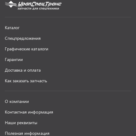
Контактная информация
Наши реквизиты
Полезная информация
Новости
г. Миасс
+7 (351) 211-16-93
+7 (3513) 53-18-18
+7 (3513) 53-19-19
+7 (992) 512-48-38
г. Миасс, Объездная дорога, д. 2/14
z@uralst.ru
ООО «УралСпецТранс»
,
2026