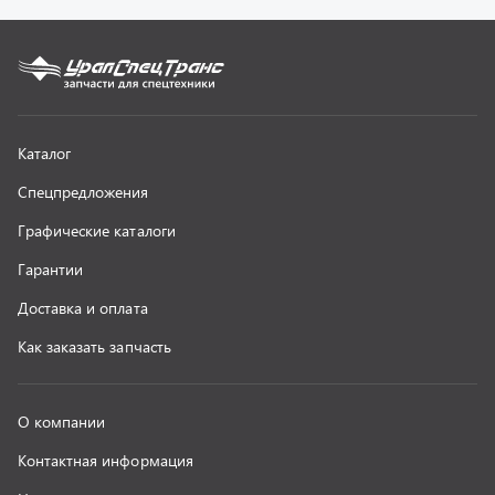
О компании
Контактная информация
Наши реквизиты
Полезная информация
Новости
г. Миасс
+7 (351) 211-16-93
+7 (3513) 53-18-18
+7 (3513) 53-19-19
+7 (992) 512-48-38
г. Миасс, Объездная дорога, д. 2/14
z@uralst.ru