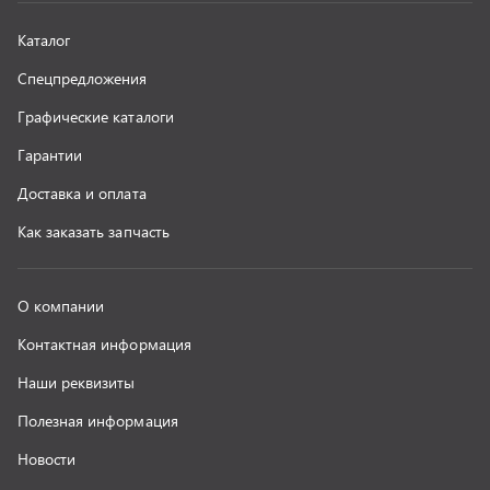
Наши реквизиты
Полезная информация
Новости
г. Миасс
+7 (351) 211-16-93
+7 (3513) 53-18-18
+7 (3513) 53-19-19
+7 (992) 512-48-38
г. Миасс, Объездная дорога, д. 2/14
z@uralst.ru
ООО «УралСпецТранс»
,
2026
Политика конфиденциальности