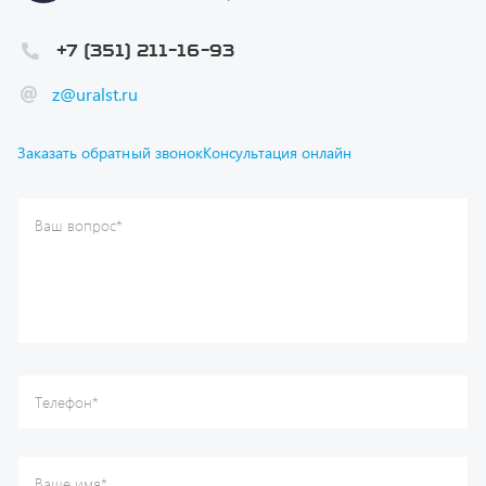
+7 (351) 211-16-93
z@uralst.ru
Заказать обратный звонок
Консультация онлайн
Ваш вопрос
*
Телефон
*
Ваше имя
*
Ваша почта
Я согласен(а) с
Политикой конфиденциальности
и даю
согласие на обработку моих персональных данных.
Отправить