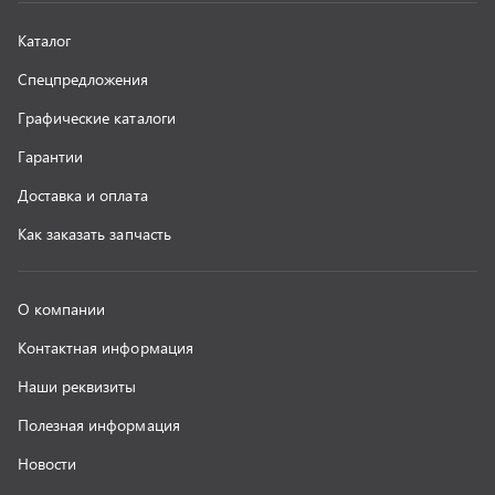
Наши реквизиты
Полезная информация
Новости
г. Миасс
+7 (351) 211-16-93
+7 (3513) 53-18-18
+7 (3513) 53-19-19
+7 (992) 512-48-38
г. Миасс, Объездная дорога, д. 2/14
z@uralst.ru
ООО «УралСпецТранс»
,
2026
Политика конфиденциальности