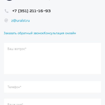
+7 (351) 211-16-93
z@uralst.ru
Заказать обратный звонок
Консультация онлайн
Ваш вопрос
*
Телефон
*
Ваше имя
*
Ваша почта
Я согласен(а) с
Политикой конфиденциальности
и даю
согласие на обработку моих персональных данных.
Отправить