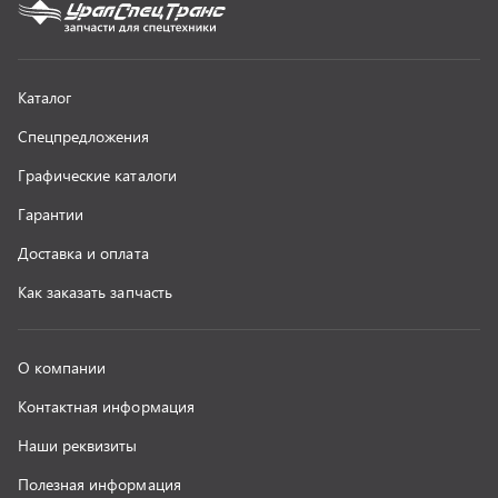
Контактная информация
Наши реквизиты
Полезная информация
Новости
г. Миасс
+7 (351) 211-16-93
+7 (3513) 53-18-18
+7 (3513) 53-19-19
+7 (992) 512-48-38
г. Миасс, Объездная дорога, д. 2/14
z@uralst.ru
ООО «УралСпецТранс»
,
2026