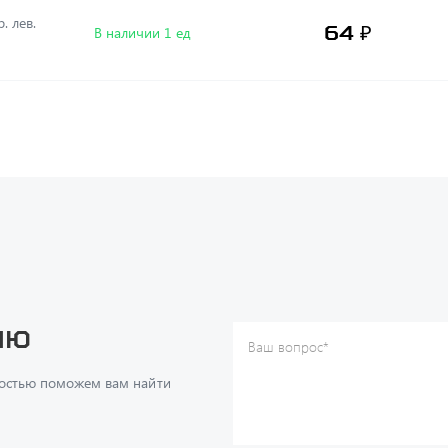
. лев.
64 ₽
В наличии 1 ед
ию
Ваш вопрос
*
Телефон
*
достью поможем вам найти
Ваше имя
*
Ваша почта
Я согласен(а) с
Политикой ко
даю согласие на обработку м