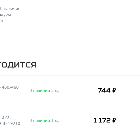
1, наличие
ендуем
ый
годится
о 460х460
744 ₽
В наличии 5 ед
4 ЗИЛ,
1 172 ₽
В наличии 1 ед
0-3519210