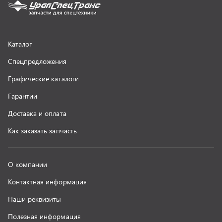
Контактная информация
Наши реквизиты
Полезная информация
Новости
г. Миасс
+7 (351) 211-16-93
+7 (3513) 53-18-18
+7 (3513) 53-19-19
+7 (992) 512-48-38
г. Миасс, Объездная дорога, д. 2/14
z@uralst.ru
ООО «УралСпецТранс»
,
2026