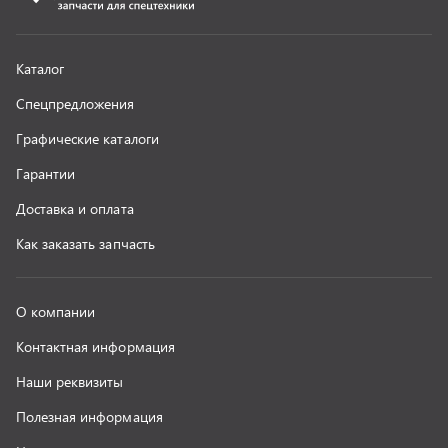
Контактная информация
Наши реквизиты
Полезная информация
Новости
г. Миасс
+7 (351) 211-16-93
+7 (3513) 53-18-18
+7 (3513) 53-19-19
+7 (992) 512-48-38
г. Миасс, Объездная дорога, д. 2/14
z@uralst.ru
ООО «УралСпецТранс»
,
2026
Политика конфиденциальности