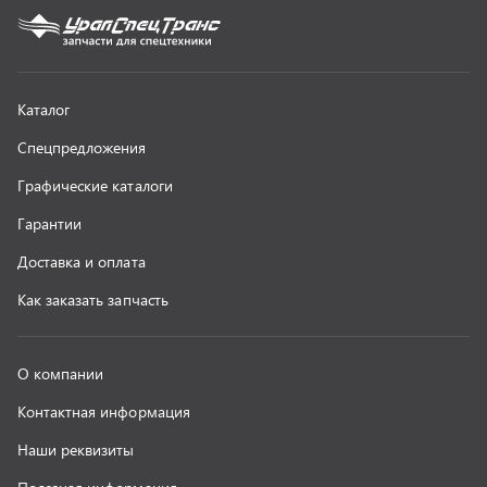
О компании
Контактная информация
Наши реквизиты
Полезная информация
Новости
г. Миасс
+7 (351) 211-16-93
+7 (3513) 53-18-18
+7 (3513) 53-19-19
+7 (992) 512-48-38
г. Миасс, Объездная дорога, д. 2/14
z@uralst.ru
ООО «УралСпецТранс»
,
2026