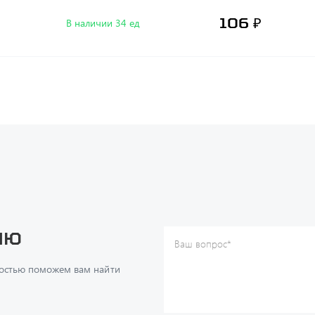
106 ₽
В наличии 34 ед
ию
Ваш вопрос
*
Телефон
*
достью поможем вам найти
Ваше имя
*
Ваша почта
Я согласен(а) с
Политикой ко
даю согласие на обработку м