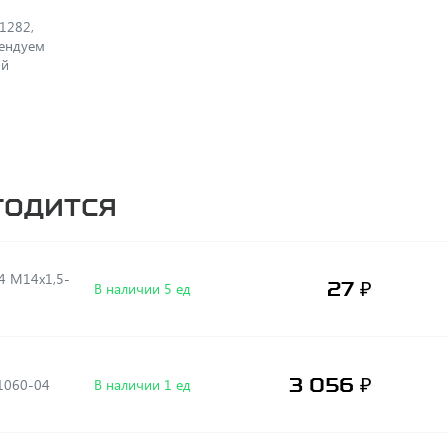
1282,
мендуем
ый
годится
4 М14х1,5-
27 ₽
В наличии 5 ед
3 056 ₽
01060-04
В наличии 1 ед