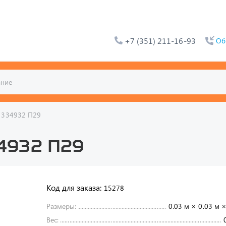
+7 (351) 211-16-93
Об
 334932 П29
4932 П29
Код для заказа:
15278
Размеры:
0.03 м × 0.03 м ×
Вес: