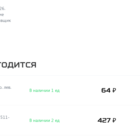
26.
ие
авщик
годится
. лев.
64 ₽
В наличии 1 ед
5511-
427 ₽
В наличии 2 ед