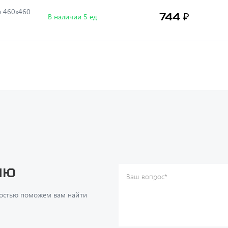
о 460х460
744 ₽
В наличии 5 ед
ию
Ваш вопрос
*
Телефон
*
достью поможем вам найти
Ваше имя
*
Ваша почта
Я согласен(а) с
Политикой ко
даю согласие на обработку м